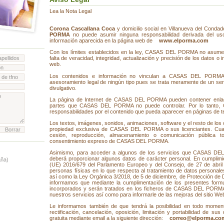
Lea la Nota Legal
Corona Cascallana Coca
y domicilio social en Villanueva del Conda
PORMA
no puede asumir ninguna responsabilidad derivada del uso i
información aparecida en la página web de
www.elporma.com
Con los límites establecidos en la ley, CASAS DEL PORMA no asume 
falta de veracidad, integridad, actualización y precisión de los datos 
web.
Los contenidos e información no vinculan a CASAS DEL PORMA n
asesoramiento legal de ningún tipo pues se trata meramente de un serv
divulgativo.
La página de Internet de CASAS DEL PORMA pueden contener enlace
partes que CASAS DEL PORMA no puede controlar. Por lo tant
responsabilidades por el contenido que pueda aparecer en páginas de t
Los textos, imágenes, sonidos, animaciones, software y el resto de los
propiedad exclusiva de CASAS DEL PORMA o sus licenciantes. Cualqu
cesión, reproducción, almacenamiento o comunicación pública to
consentimiento expreso de CASAS DEL PORMA.
Asimismo, para acceder a algunos de los servicios que CASAS DEL
deberá proporcionar algunos datos de carácter personal. En cumplimi
aña)
(UE) 2016/679 del Parlamento Europeo y del Consejo, de 27 de abril d
personas físicas en lo que respecta al tratamiento de datos personales
así como la Ley Orgánica 3/2018, de 5 de diciembre, de Protección de D
informamos que mediante la cumplimentación de los presentes formu
incorporados y serán tratados en los ficheros de CASAS DEL PORMA c
nuestros servicios así como para informarle de las mejoras del sitio We
Le informamos también de que tendrá la posibilidad en todo momen
rectificación, cancelación, oposición, limitación y portabilidad de s
gratuita mediante email a la siguiente dirección:
correo@elporma.co