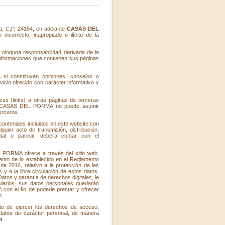
do, C,P, 24154, en adelante
CASAS DEL
ncorrecto, inapropiado o ilícito de la
ninguna responsabilidad derivada de la
o informaciones que contienen sus páginas
i constituyen opiniones, consejos o
icio ofrecido con carácter informativo y
s (links) a otras páginas de terceras
o, CASAS DEL PORMA no puede asumir
erceros.
 contenidos incluidos en este website son
ier acto de transmisión, distribución,
tal o parcial, deberá contar con el
 PORMA ofrece a través del sitio web,
ento de lo establecido en el Reglamento
e 2016, relativo a la protección de las
 y a la libre circulación de estos datos,
atos y garantía de derechos digitales, le
larios, sus datos personales quedarán
on el fin de poderle prestar y ofrecer
b.
to de ejercer los derechos de acceso,
us datos de carácter personal, de manera
m