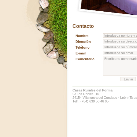
Contacto
Nombre
Dirección
Teléfono
E-mail
Comentario
Casas Rurales del Porma
C/ Los Robles, 16
24154 Villanueva del Condado - León (Esp
Telf.: (+34) 639 56 46 05